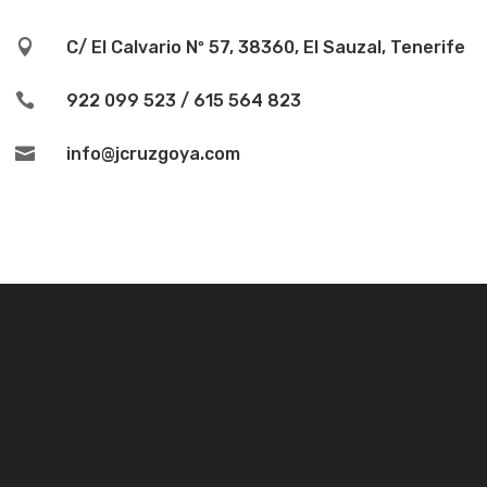

C/ El Calvario Nº 57, 38360, El Sauzal, Tenerife

922 099 523 / 615 564 823

info@jcruzgoya.com