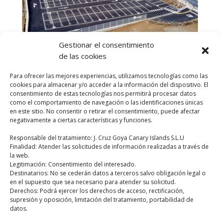
Gestionar el consentimiento
de las cookies
Para ofrecer las mejores experiencias, utilizamos tecnologías como las
cookies para almacenar y/o acceder a la información del dispositivo. El
Aparcamiento que hemos realizado en la zona de
consentimiento de estas tecnologías nos permitirá procesar datos
como el comportamiento de navegación o las identificaciones únicas
Lercaro, en La Orotava. Este emplazamiento de 5700
en este sitio. No consentir o retirar el consentimiento, puede afectar
metros cuadrados dará cabida a aproximadamente
negativamente a ciertas características y funciones.
170 vehículos.
Responsable del tratamiento: J. Cruz Goya Canary Islands S.L.U
Finalidad: Atender las solicitudes de información realizadas a través de
la web.
Legitimación: Consentimiento del interesado.
Destinatarios: No se cederán datos a terceros salvo obligación legal o
en el supuesto que sea necesario para atender su solicitud.
Derechos: Podrá ejercer los derechos de acceso, rectificación,
supresión y oposición, limitación del tratamiento, portabilidad de
Pídenos
datos.