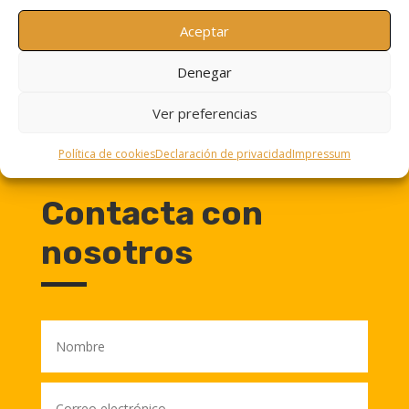
presupuesto sin
Aceptar
compromiso
Denegar
Ver preferencias
Política de cookies
Declaración de privacidad
Impressum
Contacta con
nosotros